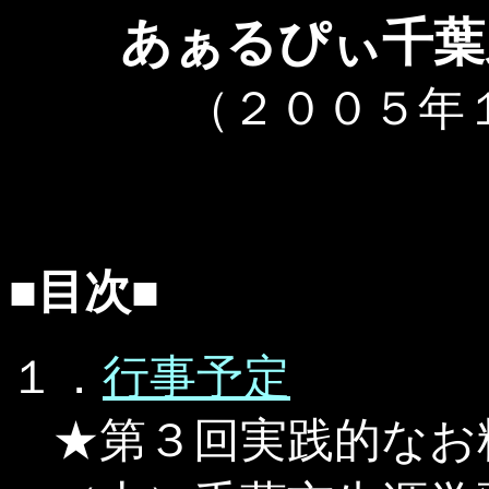
あぁるぴぃ千葉
（２００５年
■目次■
１．
行事予定
★第３回実践的なお