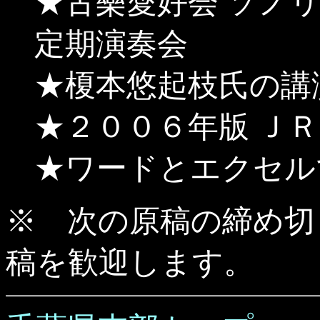
★古樂愛好会 ソノ
定期演奏会
★榎本悠起枝氏の講
★２００６年版 Ｊ
★ワードとエクセル
※ 次の原稿の締め切
稿を歓迎します。