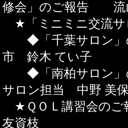
修会」のご報告 流山
★「ミニミニ交流サ
◆「千葉サロン」
市 鈴木 てい子
◆「南柏サロン」
サロン担当 中野 美
★ＱＯＬ講習会のご
友資枝