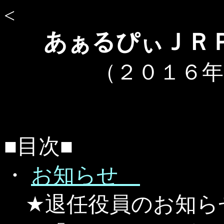
<
あぁるぴぃＪＲ
（２０１６年
■目次■
・
お知らせ
★退任役員のお知ら