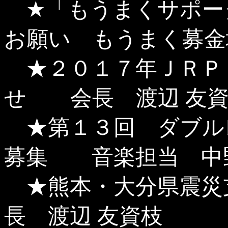
★「もうまくサポー
お願い もうまく募金
★２０１７年ＪＲＰ
せ 会長 渡辺 友
★第１３回 ダブル
募集 音楽担当 中野
★熊本・大分県震災
長 渡辺 友資枝