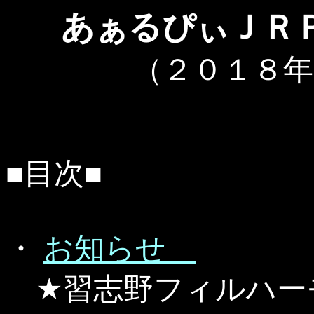
あぁるぴぃＪＲ
（２０１８年
■目次■
・
お知らせ
★習志野フィルハー