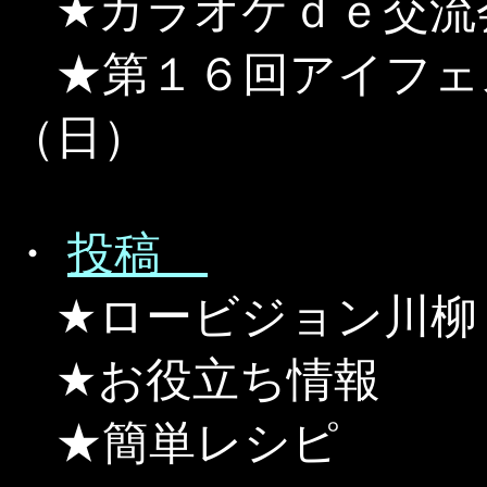
★カラオケｄｅ交流
★第１６回アイフェ
（日）
・
投稿
★ロービジョン川柳
★お役立ち情報
★簡単レシピ