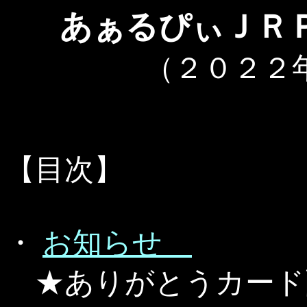
あぁるぴぃＪＲ
（２０２２
【目次】
・
お知らせ
★ありがとうカード