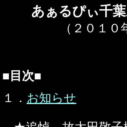
あぁるぴぃ千葉
（２０１０
■目次■
１．
お知らせ