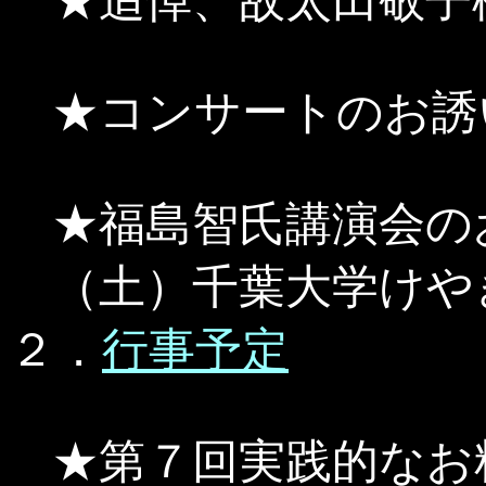
★追悼、故太田敬子
★コンサートのお誘
★福島智氏講演会の
（土）千葉大学けや
２．
行事予定
★第７回実践的なお