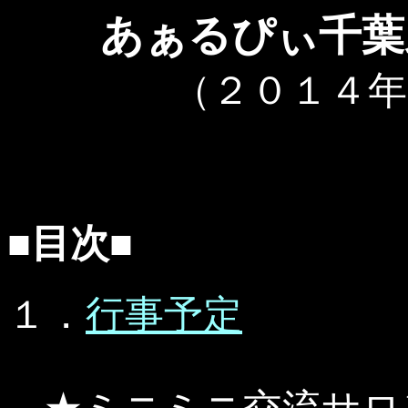
あぁるぴぃ千葉
（２０１４年
■目次■
１．
行事予定